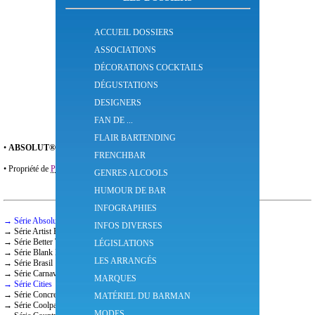
ACCUEIL DOSSIERS
ASSOCIATIONS
DÉCORATIONS COCKTAILS
DÉGUSTATIONS
DESIGNERS
FAN DE ...
FLAIR BARTENDING
•
ABSOLUT®
est une marque
Suédoise
de
vodkas
qui existe depuis
1879.
FRENCHBAR
• Propriété de
Pernod/Ricard®
.
GENRES ALCOOLS
HUMOUR DE BAR
INFOGRAPHIES
→ Série Absolut Limited
INFOS DIVERSES
→ Série Artist Edition
→ Série Better Together
LÉGISLATIONS
→ Série Blank Édition
LES ARRANGÉS
→ Série Brasil
→ Série Carnaval
MARQUES
→ Série Cities
→ Série Concrete
MATÉRIEL DU BARMAN
→ Série Coolpack
MODES