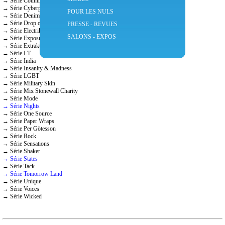
→ Série Countries
→ Série Cyberpunk
POUR LES NULS
→ Série Denim
→ Série Drop of Love
PRESSE - REVUES
→ Série Electrik
SALONS - EXPOS
→ Série Exposure
→ Série Extrakt
→ Série I.T
→ Série India
→ Série Insanity & Madness
→ Série LGBT
→ Série Military Skin
→ Série Mix Stonewall Charity
→ Série Mode
→ Série Nights
→ Série One Source
→ Série Paper Wraps
→ Série Per Götesson
→ Série Rock
→ Série Sensations
→ Série Shaker
→ Série States
→ Série Tack
→ Série Tomorrow Land
→ Série Unique
→ Série Voices
→ Série Wicked