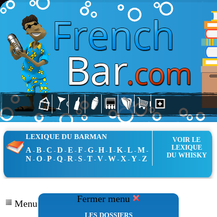
LEXIQUE DU BARMAN
VOIR LE
LEXIQUE
A
B
C
D
E
F
G
H
I
K
L
M
-
-
-
-
-
-
-
-
-
-
-
-
DU WHISKY
N
O
P
Q
R
S
T
V
W
X
Y
Z
-
-
-
-
-
-
-
-
-
-
-
Fermer menu
Menu Dossiers
LES DOSSIERS