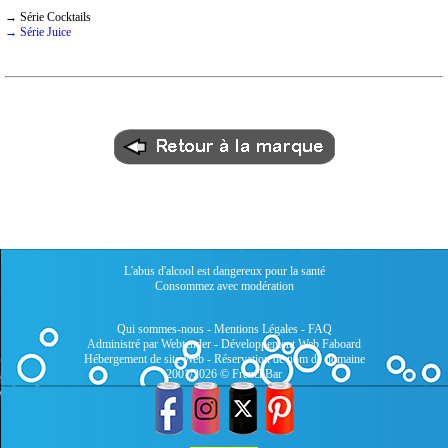
→ Série Cocktails
→ Série Juice
L'abus d'alcool est dangereux pour la santé
Consommez avec modération
Qui sommes-nous
-
Mentions Légales
-
FAQ
Administré par Webtender - Développement Web
Faboard
Hébergement de site Web
-
Réservation de nom de domaine
2001/2026 © FrenchBar