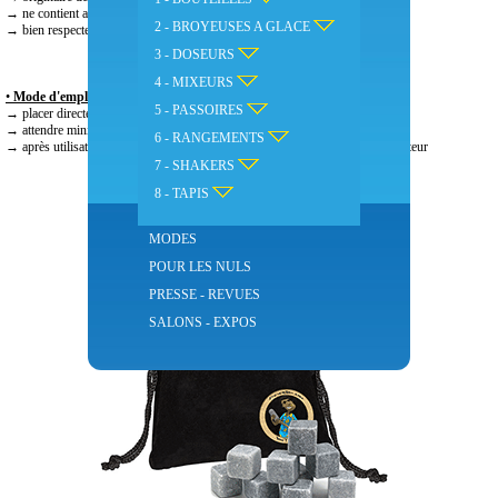
→ ne contient aucun produit, entièrement naturel
2 - BROYEUSES A GLACE
→ bien respecter la procédure d’utilisation
3 - DOSEURS
4 - MIXEURS
•
Mode d'emploi :
5 - PASSOIRES
→ placer directement au congélateur
→ attendre minimum 3 heures avant utilisation
6 - RANGEMENTS
→ après utilisation, bien nettoyer à l’eau chaude avant de remettre au congélateur
7 - SHAKERS
8 - TAPIS
MODES
POUR LES NULS
PRESSE - REVUES
SALONS - EXPOS