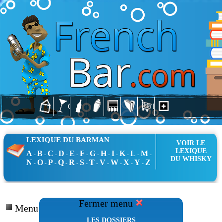
LEXIQUE DU BARMAN
VOIR LE
LEXIQUE
A
B
C
D
E
F
G
H
I
K
L
M
-
-
-
-
-
-
-
-
-
-
-
-
DU WHISKY
N
O
P
Q
R
S
T
V
W
X
Y
Z
-
-
-
-
-
-
-
-
-
-
-
Fermer menu
Menu Dossiers
LES DOSSIERS