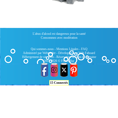
L'abus d'alcool est dangereux pour la santé
Consommez avec modération
Qui sommes-nous
-
Mentions Légales
-
FAQ
Administré par Webtender - Développement Web
Faboard
Hébergement de site Web
-
Réservation de nom de domaine
2001/2026 © FrenchBar
15 Connectés