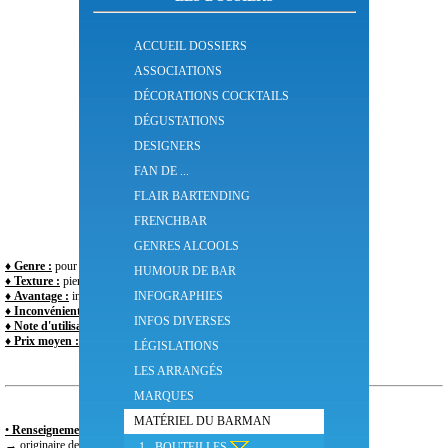
Glaçon en pierre
ACCUEIL DOSSIERS
ASSOCIATIONS
DÉCORATIONS COCKTAILS
DÉGUSTATIONS
DESIGNERS
FAN DE ...
FLAIR BARTENDING
FRENCHBAR
GENRES ALCOOLS
♦
Genre :
pour les particuliers
HUMOUR DE BAR
♦
Texture :
pierre
INFOGRAPHIES
♦
Avantage :
insipide
♦
Inconvénient :
peut s’abîmer si mal utilisé
INFOS DIVERSES
♦
Note d'utilisation :
compliquée
♦
Prix moyen :
8 à 15 €
LÉGISLATIONS
LES ARRANGÉS
MARQUES
MATÉRIEL DU BARMAN
•
Renseignements :
→ originaire de Scandinavie, commence à être populaire en France
1 - BOUTEILLES